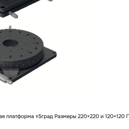
я платформа ±5град Размеры 220×220 и 120×120 П